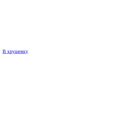
В хрущевку